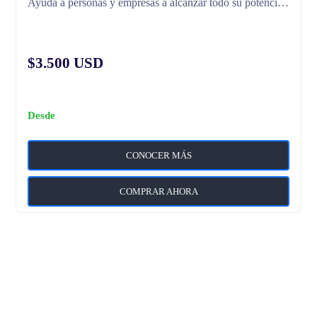
Ayuda a personas y empresas a alcanzar todo su potencial a través del desarrollo de competencias y habilidades que te llevan a tener un liderazgo más efectivo, diferente y enriquecido con competencias de Coaching
$3.500 USD
Desde
CONOCER MÁS
COMPRAR AHORA