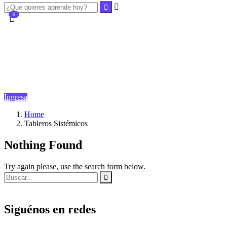
0
Carrito Vacio:
$
0.00
Seguir comprando
Ingresa
Home
Tableros Sistémicos
Nothing Found
Try again please, use the search form below.
Siguénos en redes