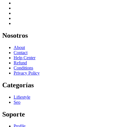
Nosotros
About
Contact
Help Center
Refund
Conditions
Privacy Policy
Categorías
Lifiestyle
Seo
Soporte
Profile