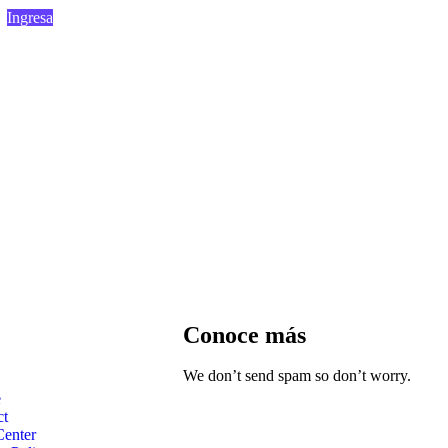
Ingresa
Conoce más
We don’t send spam so don’t worry.
e
ct
Center