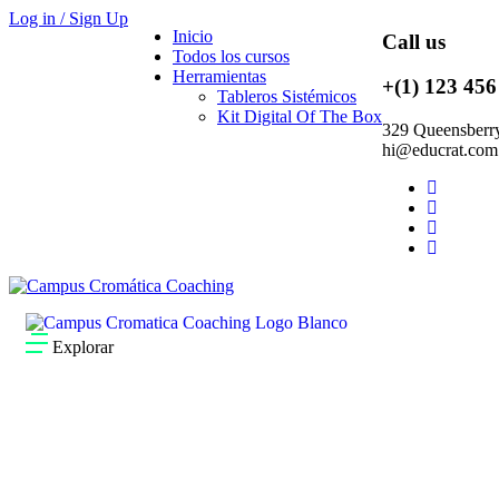
Log in / Sign Up
Inicio
Call us
Todos los cursos
Herramientas
+(1) 123 456
Tableros Sistémicos
Kit Digital Of The Box
329 Queensberry
hi@educrat.com
Explorar