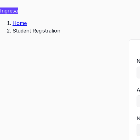
Ingresa
Home
Student Registration
N
A
N