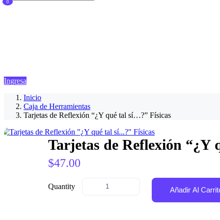
0
Carrito Vacio:
$
0.00
Seguir comprando
Ingresa
Inicio
Caja de Herramientas
Tarjetas de Reflexión “¿Y qué tal sí…?” Físicas
Tarjetas de Reflexión “¿Y q
$
47.00
Quantity
Añadir Al Carrit