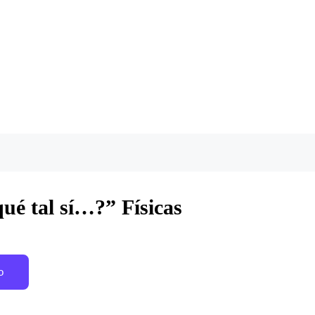
ué tal sí…?” Físicas
o